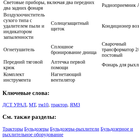
Световые приборы, включая два передних
Радиоприемник 
два задних фонаря
Воздухоочиститель
сухого типа с
Солнцезащитный
удалителем пыли и
Кондиционер воз
щиток
индикатором
запыленности
Сварочный
Сплошное
Огнетушитель
трансформатор 2
бронирование днища
постовый
Передний тяговой
Аптечка первой
Фонарь для рыхл
крюк
помощи
Комплект
Нагнетающий
инструмента
вентилятор
Ключевые слова:
ДСТ УРАЛ
,
МТ
,
тм10
,
трактор
,
ЯМЗ
См. также разделы:
Тракторы
Бульдозеры
Бульдозеры-рыхлители
Бульдозерное и
рыхлительное оборудование