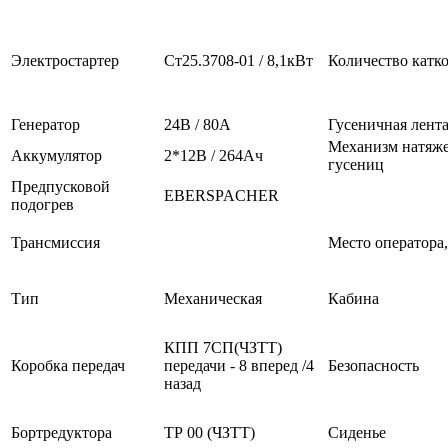
Электростартер
Ст25.3708-01 / 8,1кВт
Количество катк
Генератор
24В / 80А
Гусеничная лент
Механизм натяж
Аккумулятор
2*12В / 264Ач
гусениц
Предпусковой
EBERSPACHER
подогрев
Трансмиссия
Место оператора
Тип
Механическая
Кабина
КПП 7СП(ЧЗТТ)
Коробка передач
передачи - 8 вперед /4
Безопасность
назад
Бортредуктора
ТР 00 (ЧЗТТ)
Сиденье