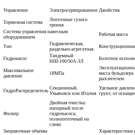
Управление
Электросервированное
Джойстик
Ленточные сухого
Тормозная система
трения
Система управления навесным
Рабочая масса
оборудованием
Гидравлическая,
Тип
Конструкционная
раздельно-агрегатная
Тандемный
Гидронасос
Болотное исполн
НШ-100/50А-3Л
Эксплуатационн
Максимальное
18МПа
масса бульдозера 
давление
рыхлителем
Секционный,
Удельное давлени
ГидроРаспределитель
Ульяновск или Италия
грунт, от оснаще
Двойная очистка:
напорный после
Фильтр
гидронасоса;
полнопоточный на
сливе
Заправочные объемы
Характеристики 