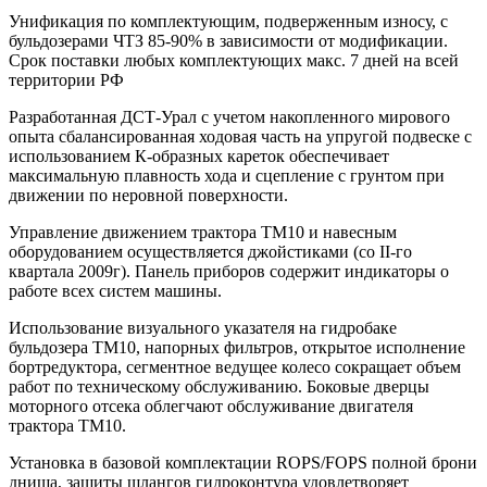
Унификация по комплектующим, подверженным износу, с
бульдозерами ЧТЗ 85-90% в зависимости от модификации.
Срок поставки любых комплектующих макс. 7 дней на всей
территории РФ
Разработанная ДСТ-Урал с учетом накопленного мирового
опыта сбалансированная ходовая часть на упругой подвеске с
использованием К-образных кареток обеспечивает
максимальную плавность хода и сцепление с грунтом при
движении по неровной поверхности.
Управление движением трактора ТМ10 и навесным
оборудованием осуществляется джойстиками (со II-го
квартала 2009г). Панель приборов содержит индикаторы о
работе всех систем машины.
Использование визуального указателя на гидробаке
бульдозера ТМ10, напорных фильтров, открытое исполнение
бортредуктора, сегментное ведущее колесо сокращает объем
работ по техническому обслуживанию. Боковые дверцы
моторного отсека облегчают обслуживание двигателя
трактора ТМ10.
Установка в базовой комплектации ROPS/FOPS полной брони
днища, защиты шлангов гидроконтура удовлетворяет