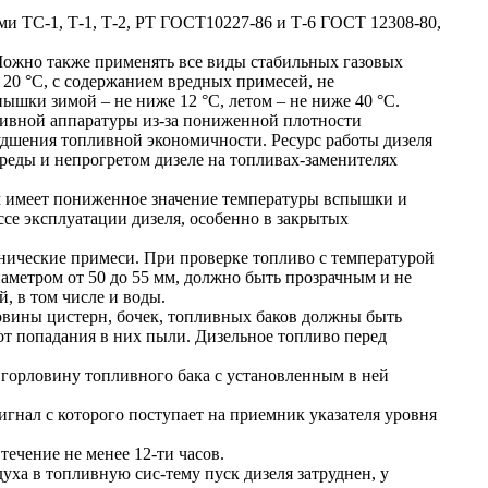
и ТС-1, Т-1, Т-2, РТ ГОСТ10227-86 и Т-6 ГОСТ 12308-80,
Можно также применять все виды стабильных газовых
 20 °С, с содержанием вредных примесей, не
шки зимой – не ниже 12 °С, летом – не ниже 40 °С.
ливной аппаратуры из-за пониженной плотности
удшения топливной экономичности. Ресурс работы дизеля
реды и непрогретом дизеле на топливах-заменителях
м имеет пониженное значение температуры вспышки и
се эксплуатации дизеля, особенно в закрытых
анические примеси. При проверке топливо с температурой
аметром от 50 до 55 мм, должно быть прозрачным и не
, в том числе и воды.
овины цистерн, бочек, топливных баков должны быть
т попадания в них пыли. Дизельное топливо перед
 горловину топливного бака с установленным в ней
игнал с которого поступает на приемник указателя уровня
течение не менее 12-ти часов.
ха в топливную сис-тему пуск дизеля затруднен, у