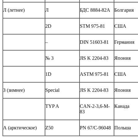
Л (летнее)
Л
БДС 8884-82А
Болгария
2D
STM 975-81
США
–
DIN 51603-81
Германия
№ 3
JIS K 2204-83
Япония
1D
ASTM 975-81
США
З (зимнее)
Special
JIS K 2204-83
Япония
TYP A
CAN-2-3,6-M-
Канада
83
А (арктическое)
Z50
PN 67/C-96048
Польша