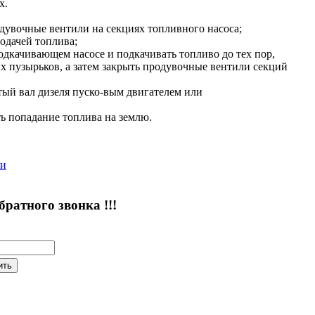
х.
дувочные вентили на секциях топливного насоса;
одачей топлива;
одкачивающем насосе и подкачивать топливо до тех пор,
х пузырьков, а затем закрыть продувочные вентили секций
тый вал дизеля пуско-вым двигателем или
ь попадание топлива на землю.
ии
атного звонка !!!