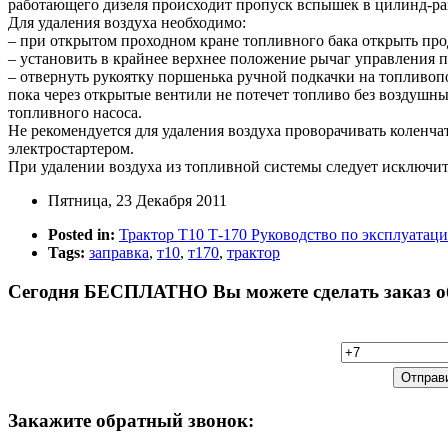
работающего дизеля происходит пропуск вспышек в цилинд-ра
Для удаления воздуха необходимо:
– при открытом проходном кране топливного бака открыть про
– установить в крайнее верхнее положение рычаг управления п
– отвернуть рукоятку поршенька ручной подкачки на топливоп
пока через открытые вентили не потечет топливо без воздушны
топливного насоса.
Не рекомендуется для удаления воздуха проворачивать коленча
электростартером.
При удалении воздуха из топливной системы следует исключит
Пятница, 23 Декабря 2011
Posted in:
Трактор Т10 Т-170 Руководство по эксплуатац
Tags:
заправка
,
т10
,
т170
,
трактор
Сегодня
БЕСПЛАТНО Вы можете сделать заказ обр
Закажите
обратный звонок: