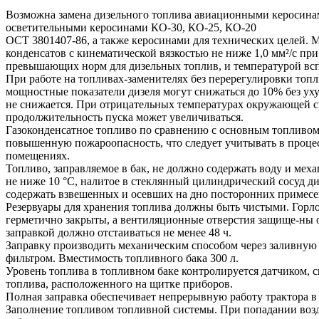
Возможна замена дизельного топлива авиационными керосинам
осветительными керосинами КО-30, КО-25, КО-20
ОСТ 3801407-86, а также керосинами для технических целей. 
конденсатов с кинематической вязкостью не ниже 1,0 мм²/с при
превышающих норм для дизельных топлив, и температурой вспы
При работе на топливах-заменителях без перерегулировки топ
мощностные показатели дизеля могут снижаться до 10% без ух
не снижается. При отрицательных температурах окружающей с
продолжительность пуска может увеличиваться.
Газоконденсатное топливо по сравнению с основным топливо
повышенную пожароопасность, что следует учитывать в процес
помещениях.
Топливо, заправляемое в бак, не должно содержать воду и мех
не ниже 10 °С, налитое в стеклянный цилиндрический сосуд ди
содержать взвешенных и осевших на дно посторонних примесей
Резервуары для хранения топлива должны быть чистыми. Горл
герметично закрыты, а вентиляционные отверстия защище-ны о
заправкой должно отстаиваться не менее 48 ч.
Заправку производить механическим способом через заливную
фильтром. Вместимость топливного бака 300 л.
Уровень топлива в топливном баке контролируется датчиком, с
топлива, расположенного на щитке приборов.
Полная заправка обеспечивает непрерывную работу трактора в 
Заполнение топливом топливной системы. При попадании возду