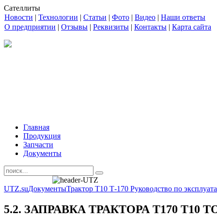
Сателлиты
Новости
|
Технологии
|
Статьи
|
Фото
|
Видео
|
Наши ответы
О предприятии
|
Отзывы
|
Реквизиты
|
Контакты
|
Карта сайта
Главная
Продукция
Запчасти
Документы
UTZ.su
Документы
Трактор Т10 Т-170 Руководство по эксплуа
5.2. ЗАПРАВКА ТРАКТОРА Т170 Т10