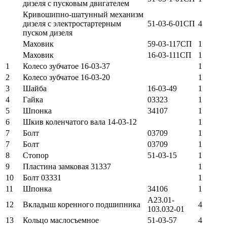
дизеля с пусковым двигателем
Кривошипно-шатунный механизм
дизеля с электростартерным
51-03-6-01СП
4
пуском дизеля
Маховик
59-03-117СП
1
Маховик
16-03-111СП
1
1
Колесо зубчатое 16-03-37
1
2
Колесо зубчатое 16-03-20
1
3
Шайба
16-03-49
1
4
Гайка
03323
1
5
Шпонка
34107
1
6
Шкив коленчатого вала 14-03-12
1
7
Болт
03709
1
7
Болт
03709
1
8
Стопор
51-03-15
1
9
Пластина замковая 31337
1
10
Болт 03331
1
11
Шпонка
34106
1
А23.01-
12
Вкладыш коренного подшипника
4
103.032-01
13
Кольцо маслосъемное
51-03-57
4