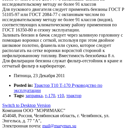
исследовательскому методу не более 91 классов
Для пускового двигателя следует применять бензины ГОСТ Р
51105-97 или ГОСТ 2084-77 с октановым числом по
исследовательскому методу не более 91 классов (видов),
соответствующих климатическому району применения по
ГОСТ 16350-80 и сезону эксплуатации.
Заливать бензин в бачок следует через заливную горловину с
помощью воронки с сеткой, используя при этом двойное
шелковое полотно, фланель или сукно, которое следует
располагать на сетке воронки ворсистой стороной к
нефильтрованному топливу. Вместимость бензобачка 8 л.
Для фильтрации бензина служат фильтр-отстойник в кране и
сетчатый фильтр в карбюраторе.
Пятница, 23 Декабря 2011
Posted in:
Трактор Т10 Т-170 Руководство по
эксплуатации
Tags:
заправка
,
т-170
,
т10
,
трактор
Switch to Desktop Version
Компания
ООО "МЭРИМАКС"
454048
,
Россия
,
Челябинская область
,
г. Челябинск
,
ул.
Энгельса, д. 77 "А",
Электронная почта:
mail@marymax.su