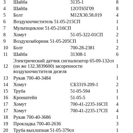
3
Шайба
3135-1
8
4
Шайба
12ОТ65Г09
8
5
Болт
М12Х30.58.019
4
6
Воздухоочиститель 51-05-215СП
1
7
Мультициклон 51-05-216СП
1
8
Хомут
51-05-322-01СП
2
9
Воздухозаборник 51-05-205СП
1
10
Болт
700-28-2381
2
11
Шайба
31308-1
6
Электрический датчик сигнализатор 65-09-132сп
12
(он же 132.3839600) засоренности
1
воздухоочистителя дизеля
13
Рукав 700-40-3484
1
14
Хомут
СБ3319-209-1
2
15
Труба
51-05-594
1
16
Кронштейн
51-05-5
1
17
Хомут
700-41-2235-16СП
4
17
Хомут
700-41-2235-17СП
4
18
Рукав 700-40-3686
1
19
Прокладка 700-40-2636
3
20
Труба выхлопная 51-05-379сп
1