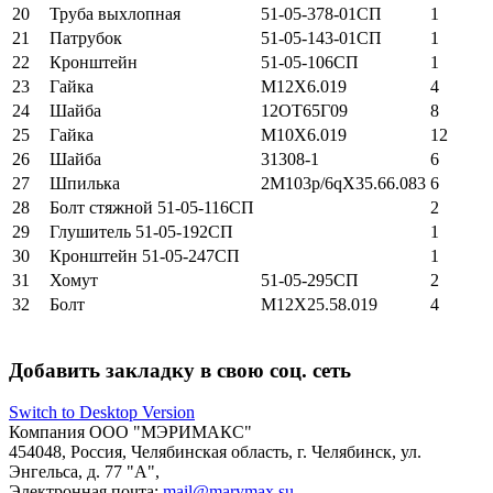
20
Труба выхлопная
51-05-378-01СП
1
21
Патрубок
51-05-143-01СП
1
22
Кронштейн
51-05-106СП
1
23
Гайка
М12Х6.019
4
24
Шайба
12ОТ65Г09
8
25
Гайка
М10Х6.019
12
26
Шайба
31308-1
6
27
Шпилька
2М103p/6qХ35.66.083
6
28
Болт стяжной 51-05-116СП
2
29
Глушитель 51-05-192СП
1
30
Кронштейн 51-05-247СП
1
31
Хомут
51-05-295СП
2
32
Болт
М12Х25.58.019
4
Добавить закладку в свою соц. сеть
Switch to Desktop Version
Компания
ООО "МЭРИМАКС"
454048
,
Россия
,
Челябинская область
,
г. Челябинск
,
ул.
Энгельса, д. 77 "А",
Электронная почта:
mail@marymax.su