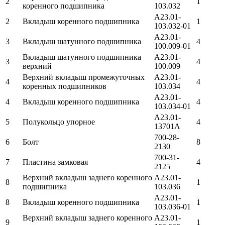
2
1
коренного подшипника
103.032
А23.01-
2
Вкладыш коренного подшипника
1
103.032-01
А23.01-
3
Вкладыш шатунного подшипника
4
100.009-01
Вкладыш шатунного подшипника
А23.01-
3
4
верхний
100.009
Верхний вкладыш промежуточных
А23.01-
4
4
коренных подшипников
103.034
А23.01-
4
Вкладыш коренного подшипника
4
103.034-01
А23.01-
5
Полукольцо упорное
4
13701А
700-28-
6
Болт
8
2130
700-31-
7
Пластина замковая
4
2125
Верхний вкладыш заднего коренного
А23.01-
8
1
подшипника
103.036
А23.01-
8
Вкладыш коренного подшипника
1
103.036-01
Верхний вкладыш заднего коренного
А23.01-
9
1