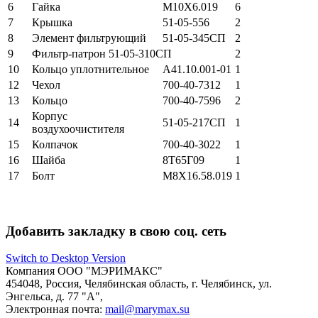
6
Гайка
М10Х6.019
6
7
Крышка
51-05-556
2
8
Элемент фильтрующий
51-05-345СП
2
9
Фильтр-патрон 51-05-310СП
2
10
Кольцо уплотнительное
А41.10.001-01
1
12
Чехол
700-40-7312
1
13
Кольцо
700-40-7596
2
Корпус
14
51-05-217СП
1
воздухоочистителя
15
Колпачок
700-40-3022
1
16
Шайба
8Т65Г09
1
17
Болт
М8Х16.58.019
1
Добавить закладку в свою соц. сеть
Switch to Desktop Version
Компания
ООО "МЭРИМАКС"
454048
,
Россия
,
Челябинская область
,
г. Челябинск
,
ул.
Энгельса, д. 77 "А",
Электронная почта:
mail@marymax.su